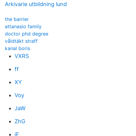
Arkivarie utbildning lund
the barrier
attanasio family
doctor phd degree
våldtäkt straff
kanal boris
VXRS
ff
XY
Voy
JaW
ZhG
iE