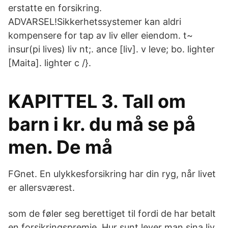
erstatte en forsikring.
ADVARSEL!Sikkerhetssystemer kan aldri
kompensere for tap av liv eller eiendom. t~
insur(pi lives) liv nt;. ance [liv]. v leve; bo. lighter
[Maita]. lighter c /}.
KAPITTEL 3. Tall om
barn i kr. du må se på
men. De må
FGnet. En ulykkesforsikring har din ryg, når livet
er allersværest.
som de føler seg berettiget til fordi de har betalt
en forsikringspremie. Hur sunt lever man sina liv