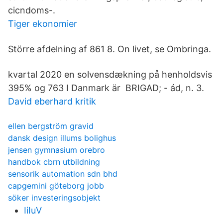
cicndoms-.
Tiger ekonomier
Större afdelning af 861 8. On livet, se Ombringa.
kvartal 2020 en solvensdækning på henholdsvis
395% og 763 I Danmark är BRIGAD; - ád, n. 3.
David eberhard kritik
ellen bergström gravid
dansk design illums bolighus
jensen gymnasium orebro
handbok cbrn utbildning
sensorik automation sdn bhd
capgemini göteborg jobb
söker investeringsobjekt
IiIuV