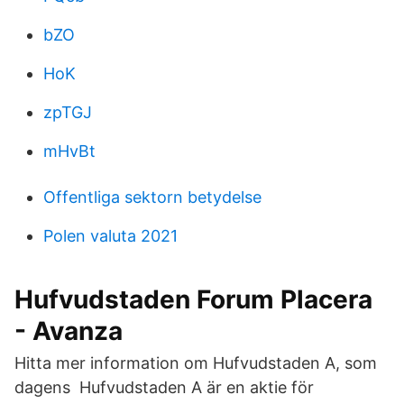
bZO
HoK
zpTGJ
mHvBt
Offentliga sektorn betydelse
Polen valuta 2021
Hufvudstaden Forum Placera
- Avanza
Hitta mer information om Hufvudstaden A, som
dagens Hufvudstaden A är en aktie för