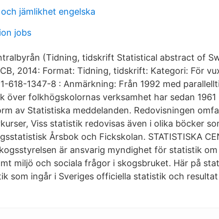
 och jämlikhet engelska
ion jobs
ntralbyrån (Tidning, tidskrift Statistical abstract of 
CB, 2014: Format: Tidning, tidskrift: Kategori: För v
-618-1347-8 : Anmärkning: Från 1992 med parallelltite
ik över folkhögskolornas verksamhet har sedan 1961 
form av Statistiska meddelanden. Redovisningen omf
rser, Viss statistik redovisas även i olika böcker so
ingsstatistisk Årsbok och Fickskolan. STATISTISKA
Skogsstyrelsen är ansvarig myndighet för statistik om
mt miljö och sociala frågor i skogsbruket. Här på stat
ik som ingår i Sveriges officiella statistik och resulta