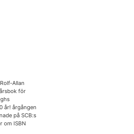
Rolf-Allan
 årsbok för
rghs
00 år! årgången
annade på SCB:s
Mer om ISBN