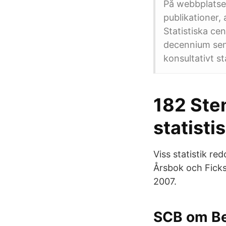
På webbplatsen 
publikationer, 
Statistiska ce
decennium sena
konsultativt s
182 Ste
statisti
Viss statistik re
Årsbok och Ficksk
2007.
SCB om Ber