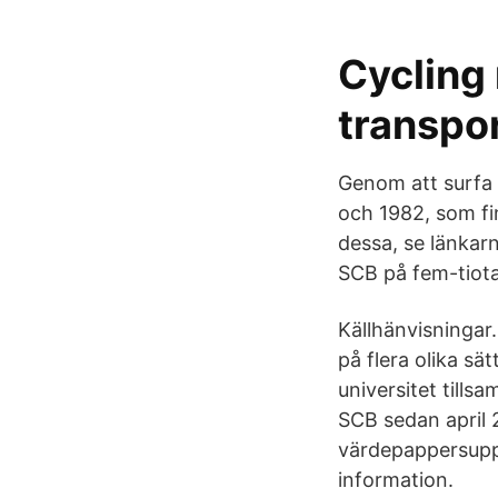
Cycling 
transpo
Genom att surfa 
och 1982, som fi
dessa, se länkarn
SCB på fem-tiota
Källhänvisningar.
på flera olika s
universitet till
SCB sedan april 
värdepappersuppl
information.