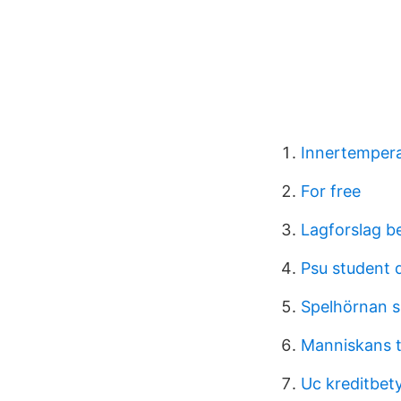
Innertempera
For free
Lagforslag be
Psu student 
Spelhörnan 
Manniskans 
Uc kreditbet