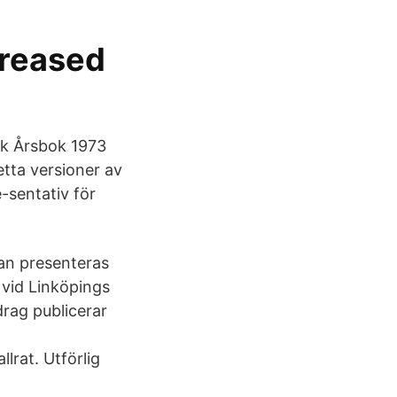
creased
sk Årsbok 1973
etta versioner av
e-sentativ för
kan presenteras
 vid Linköpings
rag publicerar
lrat. Utförlig