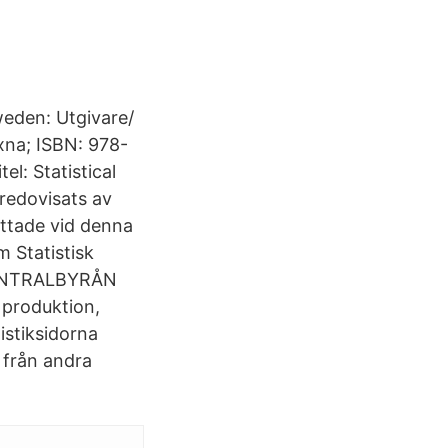
Sweden: Utgivare/
uxna; ISBN: 978-
l: Statistical
redovisats av
attade vid denna
m Statistisk
 CENTRALBYRÅN
 produktion,
istiksidorna
t från andra