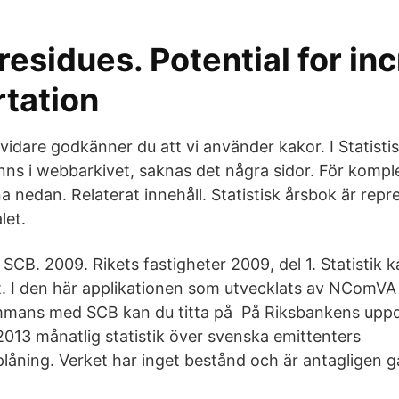
residues. Potential for in
rtation
vidare godkänner du att vi använder kakor. I Statisti
nns i webbarkivet, saknas det några sidor. För kompl
a nedan. Relaterat innehåll. Statistisk årsbok är repr
let.
 SCB. 2009. Rikets fastigheter 2009, del 1. Statistik 
ätt. I den här applikationen som utvecklats av NComVA
sammans med SCB kan du titta på På Riksbankens uppd
2013 månatlig statistik över svenska emittenters
åning. Verket har inget bestånd och är antagligen gal