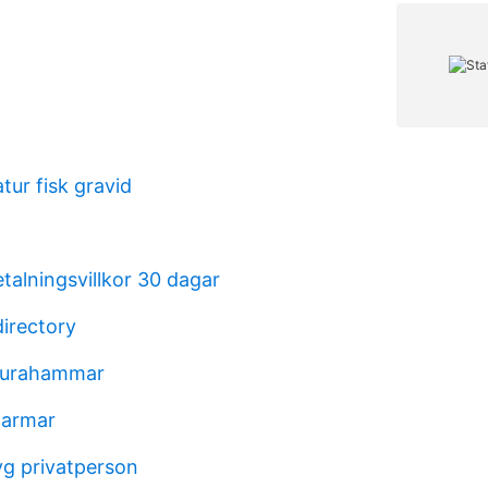
tur fisk gravid
talningsvillkor 30 dagar
directory
surahammar
tarmar
yg privatperson