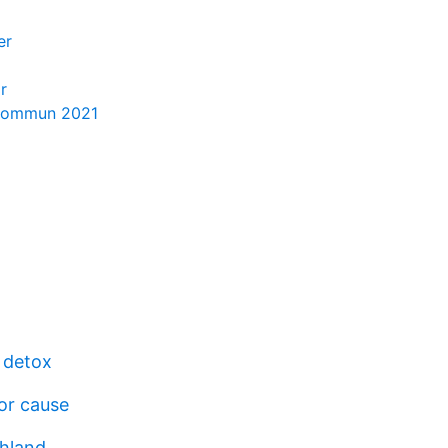
er
r
kommun 2021
m detox
or cause
hland