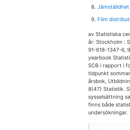
Jämställdhet
Film distribut
av Statistiska ce
år: Stockholm : S
91-618-1347-6, 91
yearbook Statist
SCB i rapport i 
tidpunkt sommarku
årsbok, Utbildn
8(47) Statistik. 
sysselsättning sa
finns både statist
undersökningar.