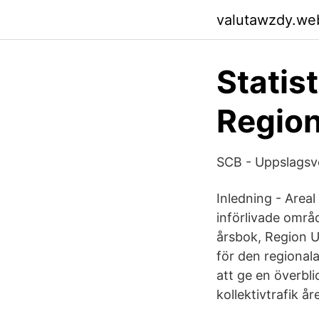
valutawzdy.we
Statis
Region
SCB - Uppslagsv
Inledning - Areal
införlivade områ
årsbok, Region U
för den regionala
att ge en överbl
kollektivtrafik å