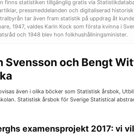
finns statistiken tillgänglig gratis via Statistikdatab
artiklar, pressmeddelanden och digitaliserad historisk 
ntralbyrån tar även fram statistik på uppdrag åt kunde
re, 1947, valdes Karin Kock som första kvinna i Sveri
tatsråd och 1948 blev hon folkhushållningsminister.
n Svensson och Bengt Wi
ska
dovisas även i olika böcker som Statistisk årsbok, Utbi
olan. Statistisk årsbok för Sverige Statistical abstr
ghs examensprojekt 2017: vi vill