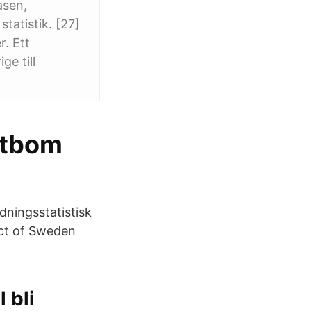
asen,
statistik. [27]
r. Ett
ge till
ttbom
ldningsstatistisk
act of Sweden
 bli