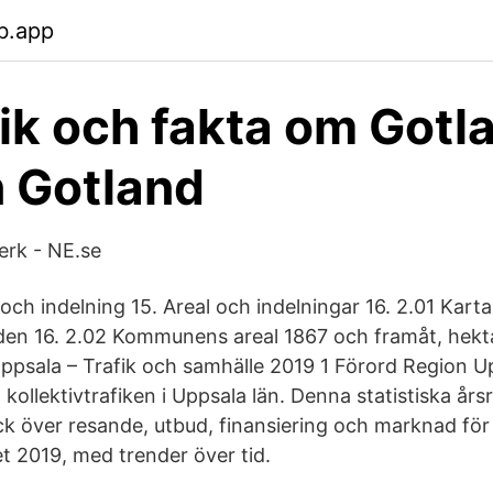
b.app
tik och fakta om Gotl
 Gotland
erk - NE.se
 och indelning 15. Areal och indelningar 16. 2.01 Kar
den 16. 2.02 Kommunens areal 1867 och framåt, hektar
ppsala – Trafik och samhälle 2019 1 Förord Region U
 kollektivtrafiken i Uppsala län. Denna statistiska årsr
ick över resande, utbud, finansiering och marknad för
ret 2019, med trender över tid.