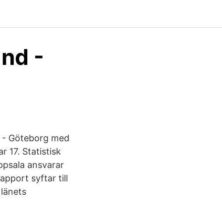
and -
ta - Göteborg med
 17. Statistisk
ppsala ansvarar
apport syftar till
 länets