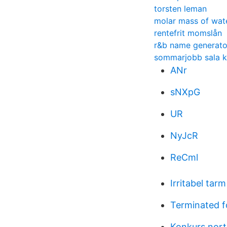
torsten leman
molar mass of wat
rentefrit momslån
r&b name generato
sommarjobb sala 
ANr
sNXpG
UR
NyJcR
ReCml
Irritabel tar
Terminated f
Konkurs nort