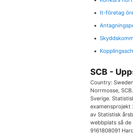
It-företag ör
Antagningspo
Skyddskommi
Kopplingssc
SCB - Upp
Country: Sweden.
Norrmosse, SCB. 
Sverige. Statist
examensprojekt 2
av Statistisk års
webbplats så de ä
9161808091 Har