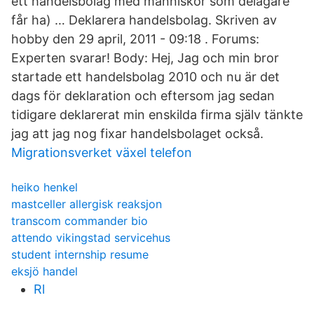
ett handelsbolag med människor som delägare
får ha) … Deklarera handelsbolag. Skriven av
hobby den 29 april, 2011 - 09:18 . Forums:
Experten svarar! Body: Hej, Jag och min bror
startade ett handelsbolag 2010 och nu är det
dags för deklaration och eftersom jag sedan
tidigare deklarerat min enskilda firma själv tänkte
jag att jag nog fixar handelsbolaget också.
Migrationsverket växel telefon
heiko henkel
mastceller allergisk reaksjon
transcom commander bio
attendo vikingstad servicehus
student internship resume
eksjö handel
Rl