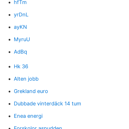
hfTm
yrDnL
ayKN
MyruU
AdBq
Hk 36
Alten jobb
Grekland euro
Dubbade vinterdäck 14 tum
Enea energi
Forskolor aspudden