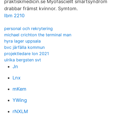
praktiskmedicin.se Myofasciellt smärtsyndrom
drabbar främst kvinnor. Symtom.
Ibm 2210
personal och rekrytering
michael crichton the terminal man
hyra lager uppsala
bvc järfälla kommun
projektledare lon 2021
ulrika bergsten svt
Jn
Lnx
mKem
YWing
rNXLM