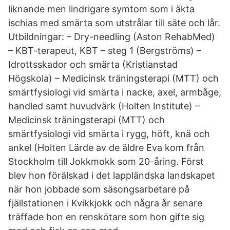
liknande men lindrigare symtom som i äkta
ischias med smärta som utstrålar till säte och lår.
Utbildningar: – Dry-needling (Aston RehabMed)
– KBT-terapeut, KBT – steg 1 (Bergströms) –
Idrottsskador och smärta (Kristianstad
Högskola) – Medicinsk träningsterapi (MTT) och
smärtfysiologi vid smärta i nacke, axel, armbåge,
handled samt huvudvärk (Holten Institute) –
Medicinsk träningsterapi (MTT) och
smärtfysiologi vid smärta i rygg, höft, knä och
ankel (Holten Lärde av de äldre Eva kom från
Stockholm till Jokkmokk som 20-åring. Först
blev hon förälskad i det lappländska landskapet
när hon jobbade som säsongsarbetare på
fjällstationen i Kvikkjokk och några år senare
träffade hon en renskötare som hon gifte sig