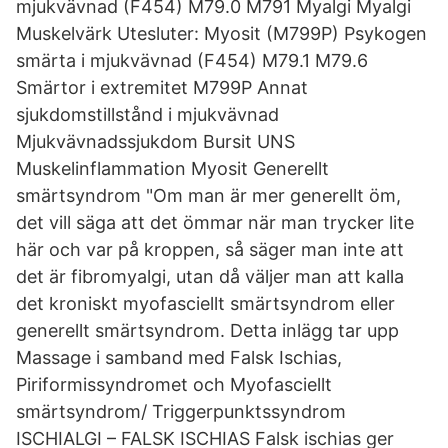
mjukvävnad (F454) M79.0 M791 Myalgi Myalgi
Muskelvärk Utesluter: Myosit (M799P) Psykogen
smärta i mjukvävnad (F454) M79.1 M79.6
Smärtor i extremitet M799P Annat
sjukdomstillstånd i mjukvävnad
Mjukvävnadssjukdom Bursit UNS
Muskelinflammation Myosit Generellt
smärtsyndrom "Om man är mer generellt öm,
det vill säga att det ömmar när man trycker lite
här och var på kroppen, så säger man inte att
det är fibromyalgi, utan då väljer man att kalla
det kroniskt myofasciellt smärtsyndrom eller
generellt smärtsyndrom. Detta inlägg tar upp
Massage i samband med Falsk Ischias,
Piriformissyndromet och Myofasciellt
smärtsyndrom/ Triggerpunktssyndrom
ISCHIALGI – FALSK ISCHIAS Falsk ischias ger