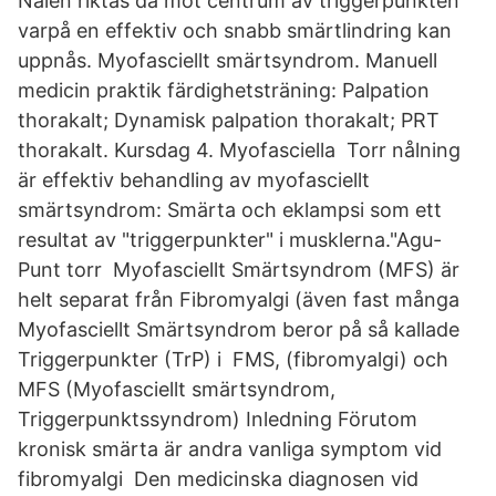
Nålen riktas då mot centrum av triggerpunkten
varpå en effektiv och snabb smärtlindring kan
uppnås. Myofasciellt smärtsyndrom. Manuell
medicin praktik färdighetsträning: Palpation
thorakalt; Dynamisk palpation thorakalt; PRT
thorakalt. Kursdag 4. Myofasciella Torr nålning
är effektiv behandling av myofasciellt
smärtsyndrom: Smärta och eklampsi som ett
resultat av "triggerpunkter" i musklerna."Agu-
Punt torr Myofasciellt Smärtsyndrom (MFS) är
helt separat från Fibromyalgi (även fast många
Myofasciellt Smärtsyndrom beror på så kallade
Triggerpunkter (TrP) i FMS, (fibromyalgi) och
MFS (Myofasciellt smärtsyndrom,
Triggerpunktssyndrom) Inledning Förutom
kronisk smärta är andra vanliga symptom vid
fibromyalgi Den medicinska diagnosen vid