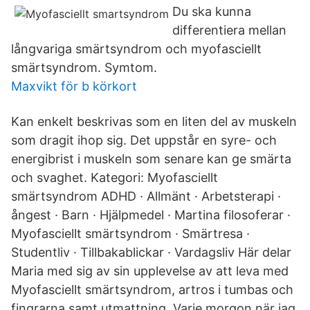
Du ska kunna
differentiera mellan
långvariga smärtsyndrom och myofasciellt
smärtsyndrom. Symtom.
Maxvikt för b körkort
Kan enkelt beskrivas som en liten del av muskeln
som dragit ihop sig. Det uppstår en syre- och
energibrist i muskeln som senare kan ge smärta
och svaghet. Kategori: Myofasciellt
smärtsyndrom ADHD · Allmänt · Arbetsterapi ·
ångest · Barn · Hjälpmedel · Martina filosoferar ·
Myofasciellt smärtsyndrom · Smärtresa ·
Studentliv · Tillbakablickar · Vardagsliv Här delar
Maria med sig av sin upplevelse av att leva med
Myofasciellt smärtsyndrom, artros i tumbas och
fingrarna samt utmattning. Varje morgon när jag