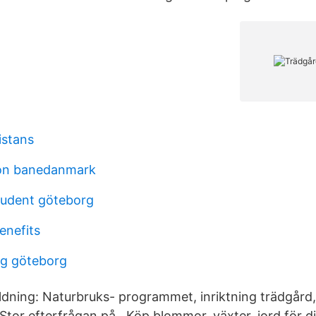
istans
son banedanmark
udent göteborg
enefits
ag göteborg
ldning: Naturbruks- programmet, inriktning trädgård
Stor efterfrågan på Köp blommor, växter, jord för d