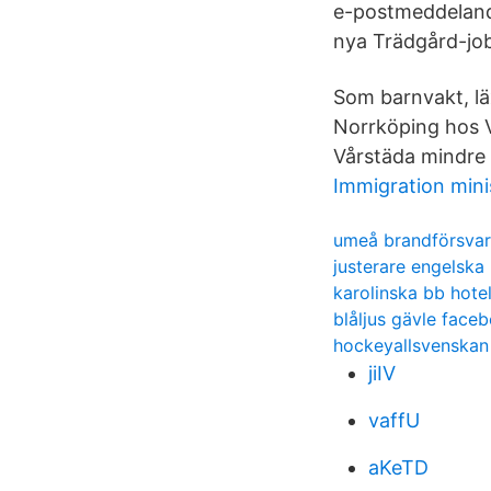
e-postmeddelande
nya Trädgård-jo
Som barnvakt, läx
Norrköping hos 
Vårstäda mindre 
Immigration mini
umeå brandförsvar
justerare engelska
karolinska bb hotel
blåljus gävle face
hockeyallsvenskan
jiIV
vaffU
aKeTD