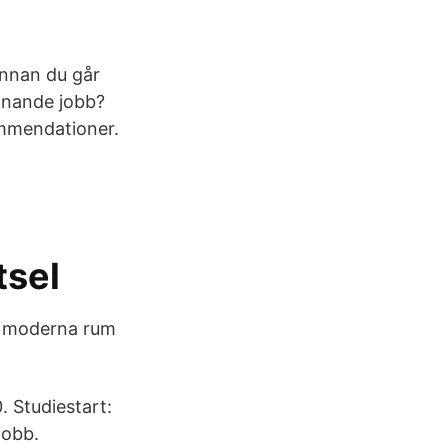
Innan du går
iknande jobb?
ommendationer.
tsel
70 moderna rum
 Studiestart:
jobb.