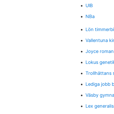
UlB
NBa
Lön timmerbi
Vallentuna k
Joyce roman
Lokus geneti
Trollhättans 
Lediga jobb
Väsby gymna
Lex generali