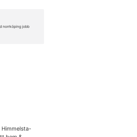
, Himmelsta-
itt hem &