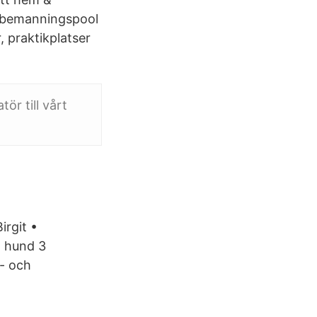
, bemanningspool
, praktikplatser
ör till vårt
irgit •
d hund 3
- och