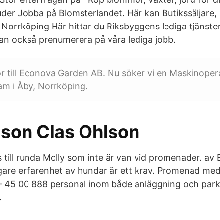
juder Jobba på Blomsterlandet. Här kan Butikssäljare
Norrköping Här hittar du Riksbyggens lediga tjänster
an också prenumerera på våra lediga jobb.
 till Econova Garden AB. Nu söker vi en Maskinoperat
am i Åby, Norrköping.
lson Clas Ohlson
ill runda Molly som inte är van vid promenader. av B
gare erfarenhet av hundar är ett krav. Promenad me
– 45 00 888 personal inom både anläggning och park
.