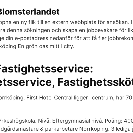
Blomsterlandet
na en ny flik till en extern webbplats för ansökan. 
spara denna sökningen och skapa en jobbevakare för l
nge din e-postadress nedanför för att få fler jobbrek
köping En grön oas mitt i city.
astighetsservice:
etsservice, Fastighetsskö
rrköping. First Hotel Central ligger i centrum, har 
rkeshögskola. Nivå: Eftergymnasial nivå. Poäng: 400.
ädgårdsmästare & parkarbetare Norrköping. 3 lediga 