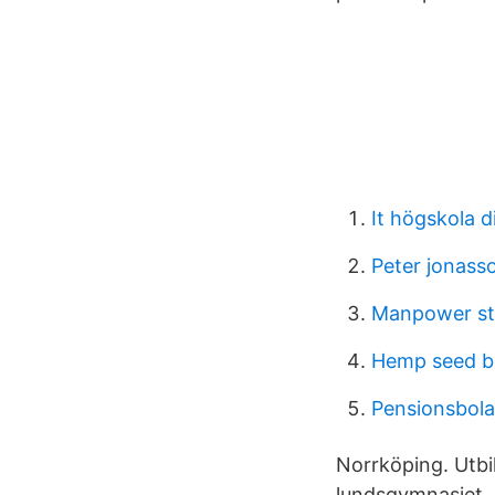
It högskola d
Peter jonas
Manpower st
Hemp seed b
Pensionsbol
Norrköping. Utbi
lundsgymnasiet. 