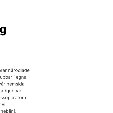
ig
erar närodlade
gubbar i egna
 vår hemsida
jordgubbar.
ssoperatör i
 vi
nnebär i.