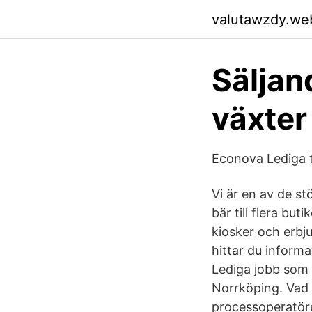
valutawzdy.we
Säljan
växter
Econova Lediga t
Vi är en av de st
bär till flera bu
kiosker och erbj
hittar du informa
Lediga jobb som 
Norrköping. Vad 
processoperatörer