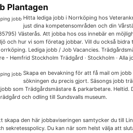
bb Plantagen
Hitta lediga jobb i Norrköping hos Veterank
just dina kompetensområden och din Vårst
185795) Västerås. Att jobba hos oss innebär en möjlig
jö och hur vi som företag jobbar. Vill du också bidra t
orrköping. Lediga jobb / Job Vacancies. Trädgårdsm
e - Hemfrid Stockholm Trädgård · Stockholm · Alla j
Skapa en bevakning för att få mail om job
sökningen du precis gjort. Säsongs jobb tr
 jobb som Trädgårdsmästare & parkarbetare. Heltid. D
ädgård och odling till Sundsvalls museum.
t skapa den här jobbaviseringen samtycker du till Li
h sekretesspolicy. Du kan när som helst välja att slu