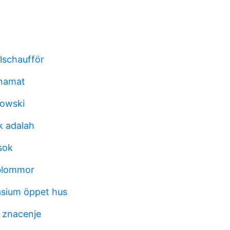
lschaufför
inamat
owski
k adalah
sok
 blommor
sium öppet hus
s znacenje