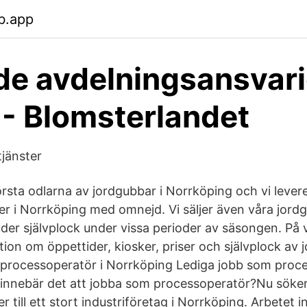
b.app
de avdelningsansvar
 - Blomsterlandet
jänster
örsta odlarna av jordgubbar i Norrköping och vi lever
tiker i Norrköping med omnejd. Vi säljer även våra jord
uder självplock under vissa perioder av säsongen. På
tion om öppettider, kiosker, priser och självplock av 
processoperatör i Norrköping Lediga jobb som proce
innebär det att jobba som processoperatör?Nu söker
 till ett stort industriföretag i Norrköping. Arbetet i