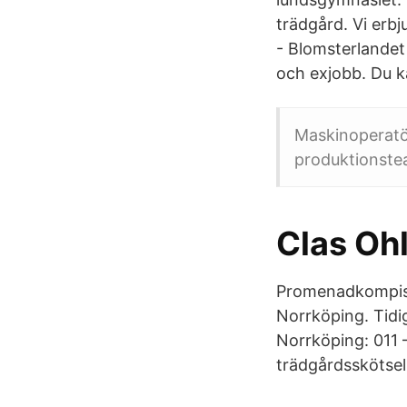
trädgård. Vi erb
- Blomsterlandet 
och exjobb. Du k
Maskinoperatör
produktionste
Clas Oh
Promenadkompis t
Norrköping. Tidi
Norrköping: 011 
trädgårdsskötsel