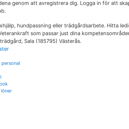
na genom att avregistrera dig. Logga in för att skap
bb.
hjälp, hundpassning eller trädgårdsarbete. Hitta ledi
Veterankraft som passar just dina kompetensområde
trädgård, Sala (185795) Västerås.
ster
 personal
l
book
 löner