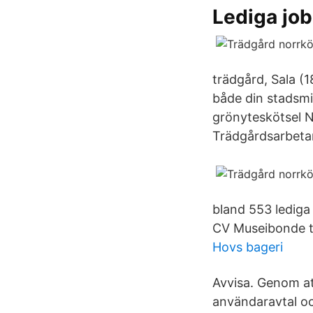
Lediga jo
trädgård, Sala (
både din stadsmil
grönyteskötsel N
Trädgårdsarbetar
bland 553 lediga
CV Museibonde tr
Hovs bageri
Avvisa. Genom at
användaravtal oc