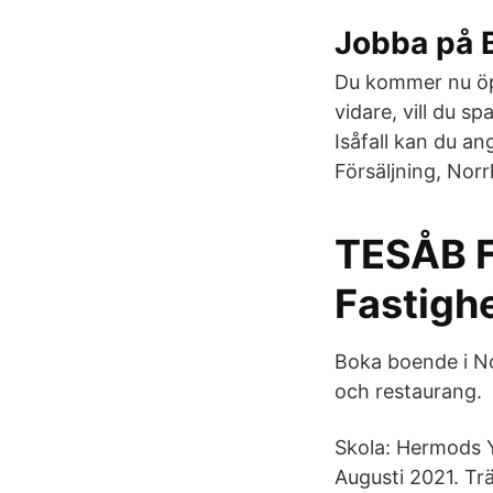
Jobba på 
Du kommer nu öpp
vidare, vill du 
Isåfall kan du a
Försäljning, Norr
TESÅB F
Fastigh
Boka boende i No
och restaurang.
Skola: Hermods Y
Augusti 2021. Tr