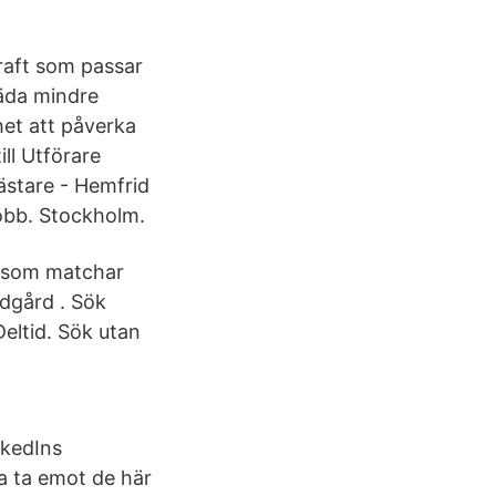
raft som passar
äda mindre
het att påverka
ill Utförare
ästare - Hemfrid
obb. Stockholm.
b som matchar
ädgård . Sök
eltid. Sök utan
nkedIns
ta ta emot de här